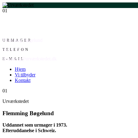
01
Flemming Bøgelund
URMAGER
66 14 05 18
TELEFON
flemming@urværkstedet.dk
E-MAIL
Hjem
Vi tilbyder
Kontakt
01
Urværkstedet
Flemming Bøgelund
Uddannet som urmager i 1973.
Efteruddanelse i Schweiz.